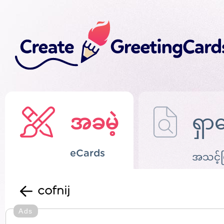
အခမဲ့
ရှာ
eCards
အသင့်
cofnij
Ads