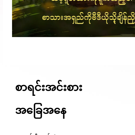
စာရင်းအင်းစား
အခြေအနေ