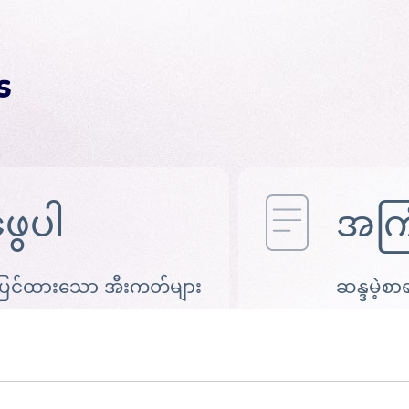
ဖွေပါ
အကြံ
ပြင်ထားသော အီးကတ်များ
ဆန္ဒမဲ့စာ