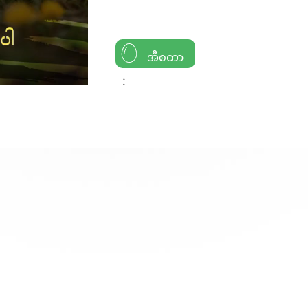
အီစတာ
: