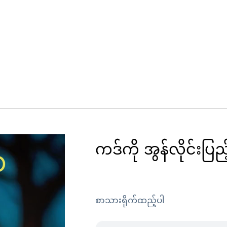
ကဒ်ကို အွန်လိုင်းပြည့်
စာသားရိုက်ထည့်ပါ