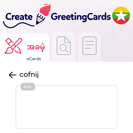
အခမဲ့
eCards
cofnij
Ads