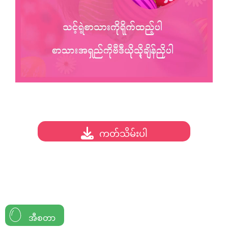
ကတ်သိမ်းပါ
အီစတာ