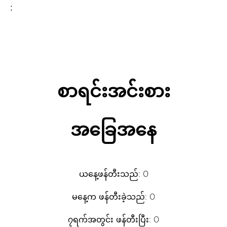
:
စာရင်းအင်းစား
အခြေအနေ
ယနေ့ဖန်တီးသည်: 0
မနေ့က ဖန်တီးခဲ့သည်: 0
၇ရက်အတွင်း ဖန်တီးပြီး: 0