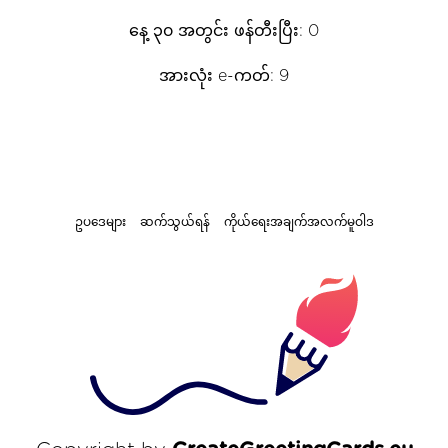
နေ့ ၃၀ အတွင်း ဖန်တီးပြီး: 0
အားလုံး e-ကတ်: 9
ဥပဒေများ
ဆက်သွယ်ရန်
ကိုယ်ရေးအချက်အလက်မူဝါဒ