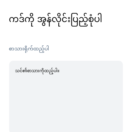
ကဒ်ကို အွန်လိုင်းပြည့်စုံပါ
စာသားရိုက်ထည့်ပါ
19/100