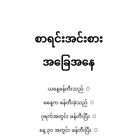
စာရင်းအင်းစား
အခြေအနေ
ယနေ့ဖန်တီးသည်: 0
မနေ့က ဖန်တီးခဲ့သည်: 0
၇ရက်အတွင်း ဖန်တီးပြီး: 0
နေ့ ၃၀ အတွင်း ဖန်တီးပြီး: 0