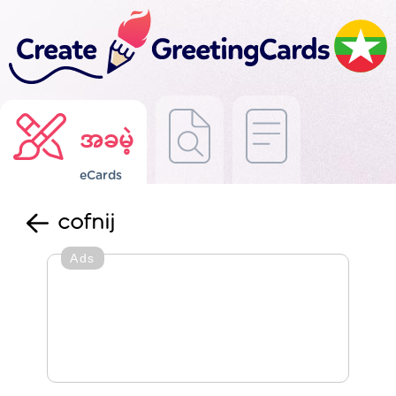
အခမဲ့
eCards
cofnij
Ads