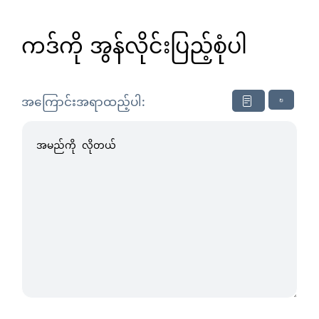
ကဒ်ကို အွန်လိုင်းပြည့်စုံပါ
↻
အကြောင်းအရာထည့်ပါ: