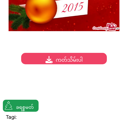
ကတ်သိမ်းပါ
ခရစ္စမတ်
Tagi: