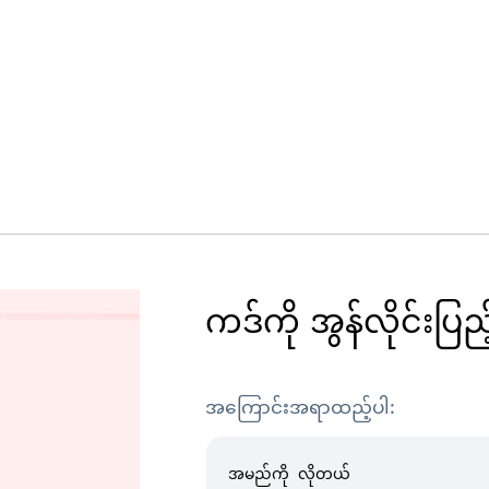
ကဒ်ကို အွန်လိုင်းပြည့်
အကြောင်းအရာထည့်ပါ: