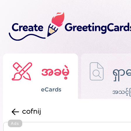
အခမဲ့
ရှာ
eCards
အသင့်
cofnij
Ads