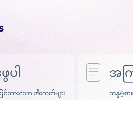
ဖွေပါ
အကြံ
ပြင်ထားသော အီးကတ်များ
ဆန္ဒမဲ့စာ