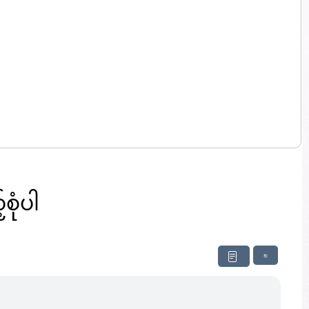
စုံပါ
↻