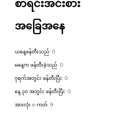
စာရင်းအင်းစား
အခြေအနေ
ယနေ့ဖန်တီးသည်: 0
မနေ့က ဖန်တီးခဲ့သည်: 0
၇ရက်အတွင်း ဖန်တီးပြီး: 0
နေ့ ၃၀ အတွင်း ဖန်တီးပြီး: 0
အားလုံး e-ကတ်: 9