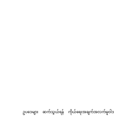
ဥပဒေများ
ဆက်သွယ်ရန်
ကိုယ်ရေးအချက်အလက်မူဝါဒ