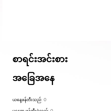
စာရင်းအင်းစား
အခြေအနေ
ယနေ့ဖန်တီးသည်: 0