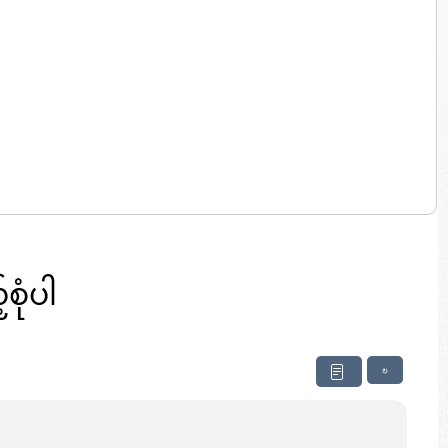
စုံပါ
↻