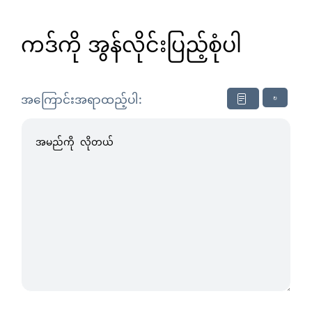
ကဒ်ကို အွန်လိုင်းပြည့်စုံပါ
↻
အကြောင်းအရာထည့်ပါ: