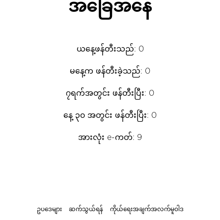
အခြေအနေ
ယနေ့ဖန်တီးသည်: 0
မနေ့က ဖန်တီးခဲ့သည်: 0
၇ရက်အတွင်း ဖန်တီးပြီး: 0
နေ့ ၃၀ အတွင်း ဖန်တီးပြီး: 0
အားလုံး e-ကတ်: 9
ဥပဒေများ
ဆက်သွယ်ရန်
ကိုယ်ရေးအချက်အလက်မူဝါဒ