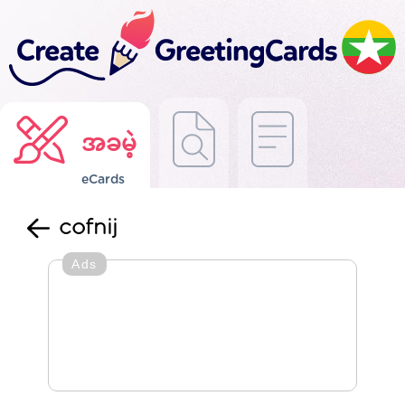
အခမဲ့
eCards
cofnij
Ads