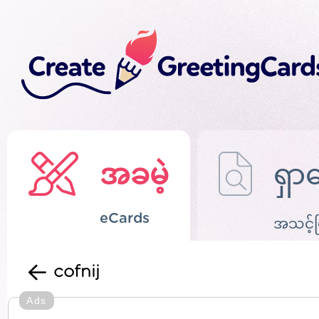
အခမဲ့
ရှာ
eCards
အသင့်
cofnij
Ads