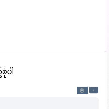
စုံပါ
↻