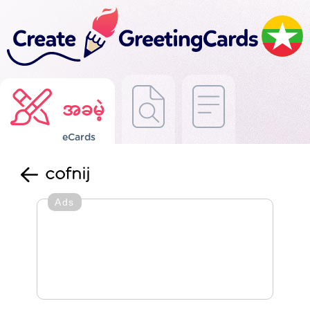
အခမဲ့
eCards
cofnij
Ads