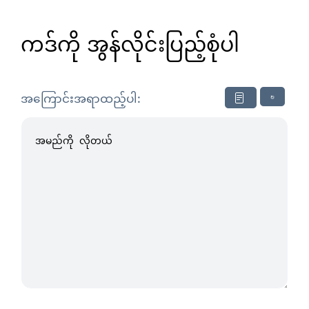
ကဒ်ကို အွန်လိုင်းပြည့်စုံပါ
↻
အကြောင်းအရာထည့်ပါ: