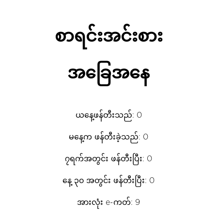
စာရင်းအင်းစား
အခြေအနေ
ယနေ့ဖန်တီးသည်: 0
မနေ့က ဖန်တီးခဲ့သည်: 0
၇ရက်အတွင်း ဖန်တီးပြီး: 0
နေ့ ၃၀ အတွင်း ဖန်တီးပြီး: 0
အားလုံး e-ကတ်: 9