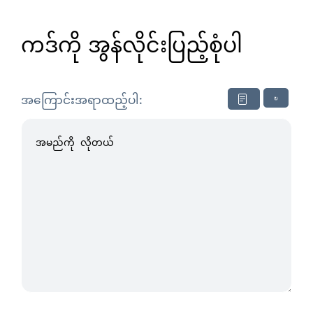
ကဒ်ကို အွန်လိုင်းပြည့်စုံပါ
↻
အကြောင်းအရာထည့်ပါ: