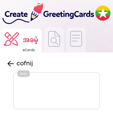
အခမဲ့
eCards
cofnij
Ads