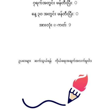
၇ရက်အတွင်း ဖန်တီးပြီး: 0
နေ့ ၃၀ အတွင်း ဖန်တီးပြီး: 0
အားလုံး e-ကတ်: 9
ဥပဒေများ
ဆက်သွယ်ရန်
ကိုယ်ရေးအချက်အလက်မူဝါဒ