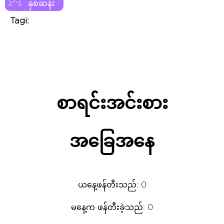
နှစ်ဆန်း
Tagi:
စာရင်းအင်းစား
အခြေအနေ
ယနေ့ဖန်တီးသည်: 0
မနေ့က ဖန်တီးခဲ့သည်: 0