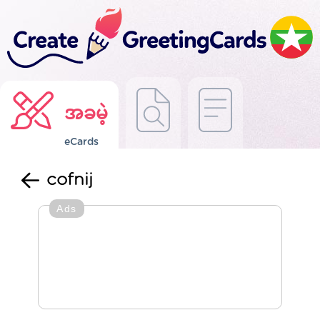
အခမဲ့
eCards
cofnij
Ads