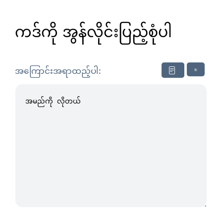
ကဒ်ကို အွန်လိုင်းပြည့်စုံပါ
↻
အကြောင်းအရာထည့်ပါ: