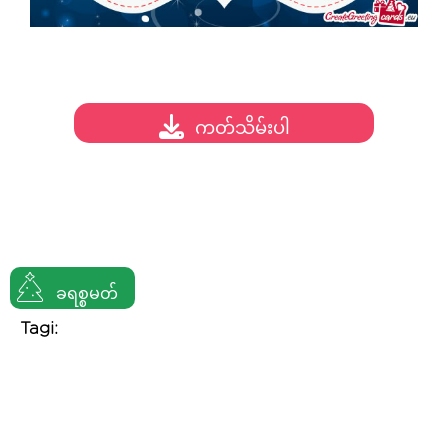
ကတ်သိမ်းပါ
ခရစ္စမတ်
Tagi: