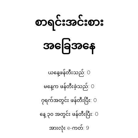
စာရင်းအင်းစား
အခြေအနေ
ယနေ့ဖန်တီးသည်: 0
မနေ့က ဖန်တီးခဲ့သည်: 0
၇ရက်အတွင်း ဖန်တီးပြီး: 0
နေ့ ၃၀ အတွင်း ဖန်တီးပြီး: 0
အားလုံး e-ကတ်: 9