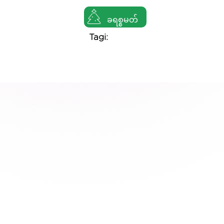
ခရစ္စမတ်
Tagi: