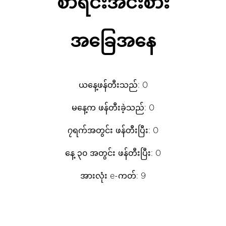
စာရင်းအင်းစား
အခြေအနေ
ယနေ့ဖန်တီးသည်: 0
မနေ့က ဖန်တီးခဲ့သည်: 0
၇ရက်အတွင်း ဖန်တီးပြီး: 0
နေ့ ၃၀ အတွင်း ဖန်တီးပြီး: 0
အားလုံး e-ကတ်: 9