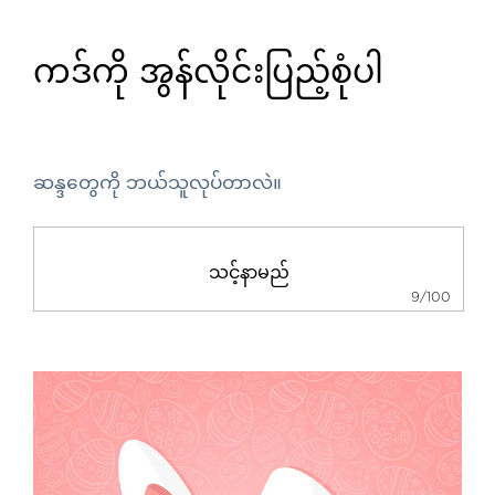
ကဒ်ကို အွန်လိုင်းပြည့်စုံပါ
ဆန္ဒတွေကို ဘယ်သူလုပ်တာလဲ။
9/100