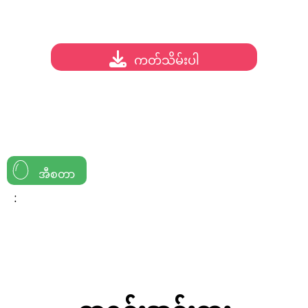
ကတ်သိမ်းပါ
အီစတာ
: