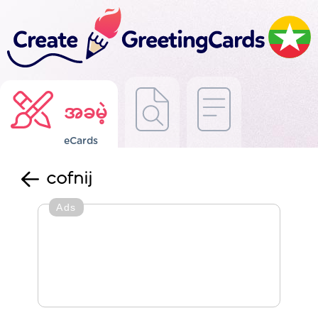
အခမဲ့
eCards
cofnij
Ads