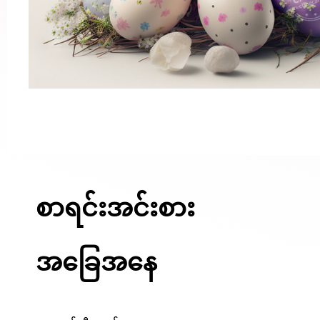
စာရင်းအင်းစား
အခြေအနေ