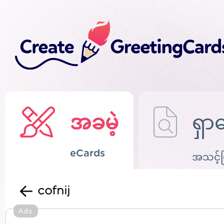
အခမဲ့
ရှာ
eCards
အသင့်
cofnij
Ads