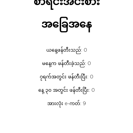
စာရင်းအင်းစား
အခြေအနေ
ယနေ့ဖန်တီးသည်: 0
မနေ့က ဖန်တီးခဲ့သည်: 0
၇ရက်အတွင်း ဖန်တီးပြီး: 0
နေ့ ၃၀ အတွင်း ဖန်တီးပြီး: 0
အားလုံး e-ကတ်: 9