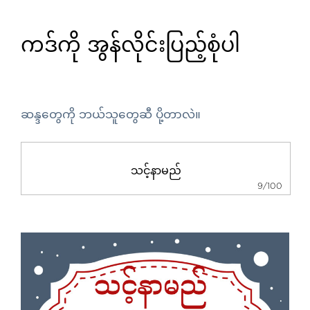
ကဒ်ကို အွန်လိုင်းပြည့်စုံပါ
ဆန္ဒတွေကို ဘယ်သူတွေဆီ ပို့တာလဲ။
9/100