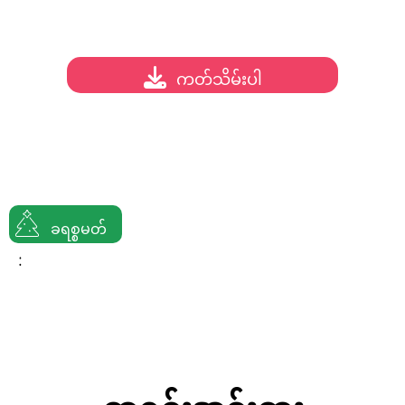
ကတ်သိမ်းပါ
ခရစ္စမတ်
: