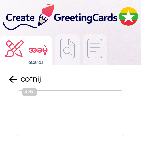
အခမဲ့
eCards
cofnij
Ads