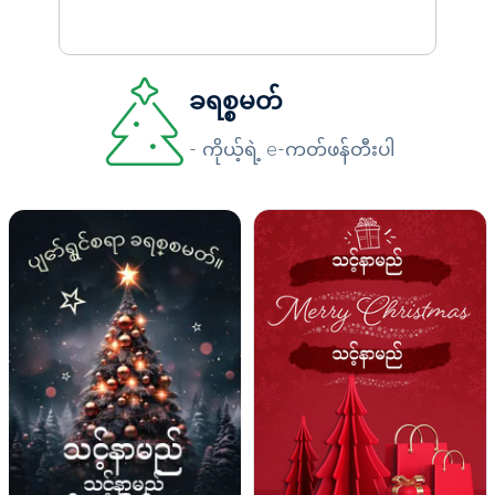
ခရစ္စမတ်
- ကိုယ့်ရဲ့ e-ကတ်ဖန်တီးပါ