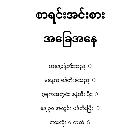
စာရင်းအင်းစား
အခြေအနေ
ယနေ့ဖန်တီးသည်: 0
မနေ့က ဖန်တီးခဲ့သည်: 0
၇ရက်အတွင်း ဖန်တီးပြီး: 0
နေ့ ၃၀ အတွင်း ဖန်တီးပြီး: 0
အားလုံး e-ကတ်: 9