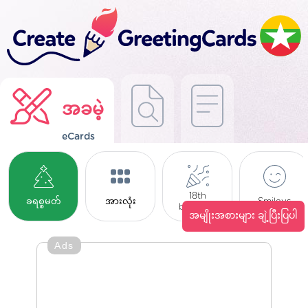
အခမဲ့
eCards
18th
ခရစ္စမတ်
အားလုံး
Smileys
birthday
အမျိုးအစားများ ချဲ့ပြီးပြပါ
Ads