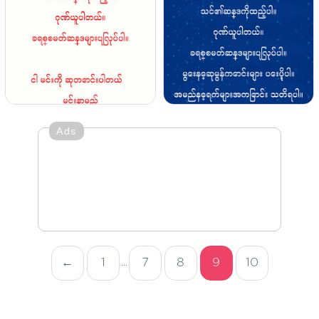
Ads
←
1
7
8
9
10
...