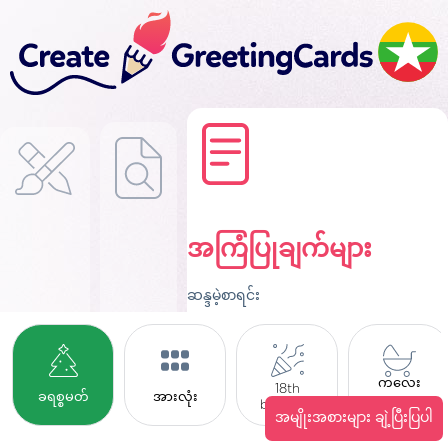
အကြံပြုချက်များ
ဆန္ဒမဲ့စာရင်း
ကလေး
18th
ခရစ္စမတ်
အားလုံး
birthday
များ
အမျိုးအစားများ ချဲ့ပြီးပြပါ