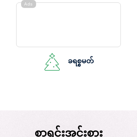
Ads
ခရစ္စမတ်
စာရင်းအင်းစား