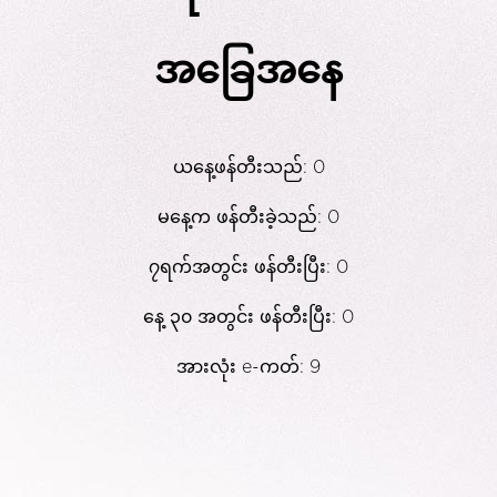
အခြေအနေ
ယနေ့ဖန်တီးသည်: 0
မနေ့က ဖန်တီးခဲ့သည်: 0
၇ရက်အတွင်း ဖန်တီးပြီး: 0
နေ့ ၃၀ အတွင်း ဖန်တီးပြီး: 0
အားလုံး e-ကတ်: 9