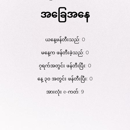
အခြေအနေ
ယနေ့ဖန်တီးသည်: 0
မနေ့က ဖန်တီးခဲ့သည်: 0
၇ရက်အတွင်း ဖန်တီးပြီး: 0
နေ့ ၃၀ အတွင်း ဖန်တီးပြီး: 0
အားလုံး e-ကတ်: 9