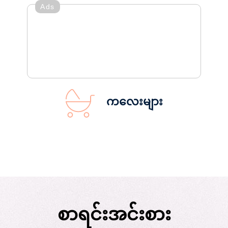
Ads
ကလေးများ
စာရင်းအင်းစား