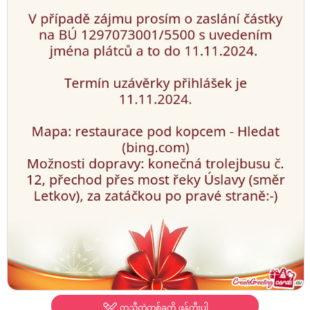
တူညီတဲ့တစ်ခုကို ဖန်တီးပါ