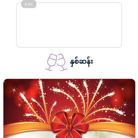
Ads
နှစ်ဆန်း