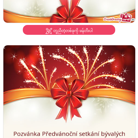
တူညီတဲ့တစ်ခုကို ဖန်တီးပါ