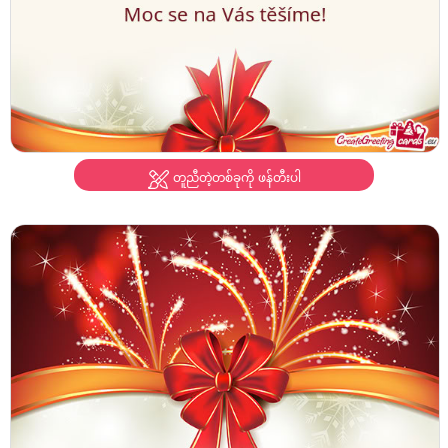
တူညီတဲ့တစ်ခုကို ဖန်တီးပါ