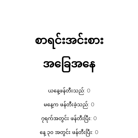
စာရင်းအင်းစား
အခြေအနေ
ယနေ့ဖန်တီးသည်: 0
မနေ့က ဖန်တီးခဲ့သည်: 0
၇ရက်အတွင်း ဖန်တီးပြီး: 0
နေ့ ၃၀ အတွင်း ဖန်တီးပြီး: 0