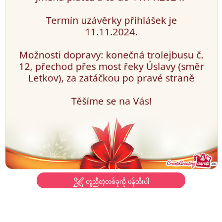
တူညီတဲ့တစ်ခုကို ဖန်တီးပါ