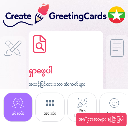
ရှာဖွေပါ
အသင့်ပြင်ထားသော အီးကတ်များ
18th
နှစ်ဆန်း
အားလုံး
Smileys
birthday
အမျိုးအစားများ ချဲ့ပြီးပြပါ